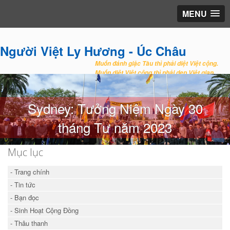
MENU
Người Việt Ly Hương - Úc Châu
Muốn đánh giặc Tàu thì phải diệt Việt cộng.
Muốn diệt Việt cộng thì phải dẹp Việt gian.
Sydney: Tưởng Niệm Ngày 30
tháng Tư năm 2023
Mục lục
- Trang chính
- Tin tức
- Bạn đọc
- Sinh Hoạt Cộng Đồng
- Thâu thanh