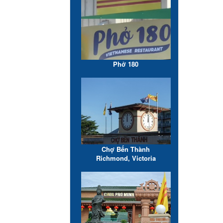
Phở 180
Chợ Bến Thành
Richmond, Victoria