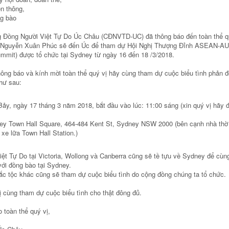
̀n thông,
ng bào
g Đồng Người Việt Tự Do Úc Châu (CĐNVTD-UC) đã thông báo đến toàn thể quý 
 Nguyễn Xuân Phúc sẽ đến Úc để tham dự Hội Nghị Thượng Đỉnh ASEAN
mit) được tổ chức tại Sydney từ ngày 16 đến 18 /3/2018.
ông báo và kính mời toàn thể quý vị hãy cùng tham dự cuộc biểu tình phản 
hư sau:
ảy, ngày 17 tháng 3 năm 2018, bắt đầu vào lúc: 11:00 sáng (xin quý vị hãy đ
ney Town Hall Square, 464-484 Kent St, Sydney NSW 2000 (bên cạnh nhà thơ
 xe lữa Town Hall Station.)
ệt Tự Do tại Victoria, Wollong và Canberra cũng sẽ tề tựu về Sydney để cùn
với đồng bào tại Sydney.
c tộc khác cũng sẽ tham dự cuộc biểu tình do cộng đồng chúng ta tổ chức.
ị cùng tham dự cuộc biểu tình cho thật đông đủ.
 toàn thể quý vị,