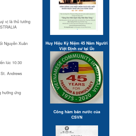
vị là thủ tướng
-AUSTRALIA
Huy Hiệu Kỷ Niệm 45 Năm Người
đối Nguyễn Xuân
Việt Định cư tại Úc
ến lúc 10:30
̀ St. Andrews
g hưởng ứng
Công hàm bán nước của
CSVN