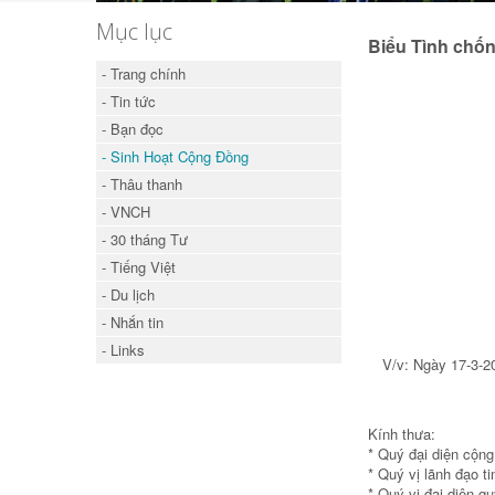
Mục lục
Biểu Tình chố
- Trang chính
- Tin tức
- Bạn đọc
- Sinh Hoạt Cộng Đồng
- Thâu thanh
- VNCH
- 30 tháng Tư
- Tiếng Việt
- Du lịch
- Nhắn tin
- Links
V/v: Ngày 17-3-20
Kính thưa:
* Quý đại diện cộng 
* Quý vị lãnh đạo ti
* Quý vị đại diện qu