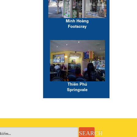
Minh Hoàng
Footscray
Thiên Phú
Springvale
SEARCH