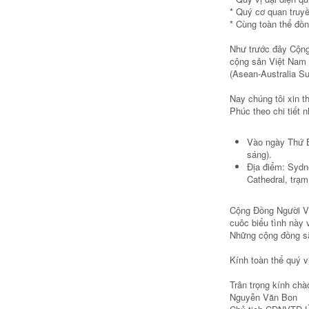
* Quý cơ quan truyê
* Cùng toàn thể đồ
Như trước đây Cộn
cộng sản Việt Nam
(Asean-Australia Sum
Nay chúng tôi xin th
Phúc theo chi tiết n
Vào ngày Thứ B
sáng).
Địa điểm: Syd
Cathedral, trạm
Cộng Đồng Người Vi
cuôc biểu tình này 
Những cộng đồng sắ
Kính toàn thể quý v
Trân trọng kính chào
Nguyễn Văn Bon