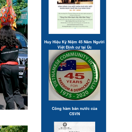
Huy Hiệu Kỷ Niệm 45 Năm Người
Việt Định cư tại Úc
Công hàm bán nước của
CSVN