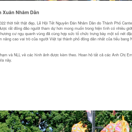
n Xuân Nhâm Dần
022 thời tiết thật đẹp, Lễ Hội Tết Nguyên Đán Nhâm Dần do Thành Phố Cant
được rất đông đảo người tham dự hơn mong muốn trong hiện tình có nhiều giớ
hương cư ngụ quanh vùng đã cùng hợp sức tổ chức trưng bày một số nét đặ
n nâng cao vai trò của người Việt tại thành phố đông dân nhất của tiểu bang
ạm và NLL về các hình ảnh được kèm theo. Hoan hô tất cả các Anh Chị Em
ghĩa nầy.