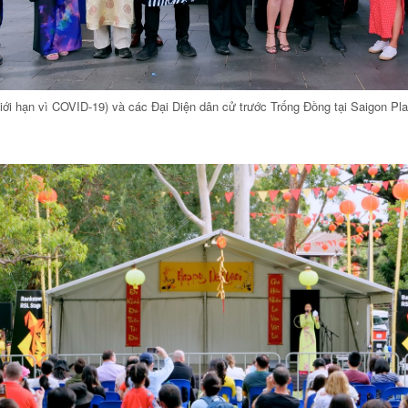
iới hạn vì COVID-19) và các Đại Diện dân cử trước Trống Đồng tại Saigon Pl