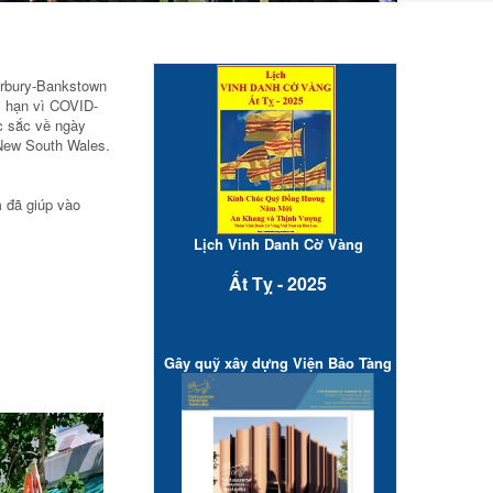
erbury-Bankstown
i hạn vì COVID-
c sắc về ngày
 New South Wales.
 đã giúp vào
Lịch Vinh Danh Cờ Vàng
Ất Tỵ - 2025
Gây quỹ xây dựng Viện Bảo Tàng