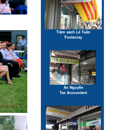
Tiệm sách Lê Tuấn
Footscray
An Nguyễn
Tax Accountant