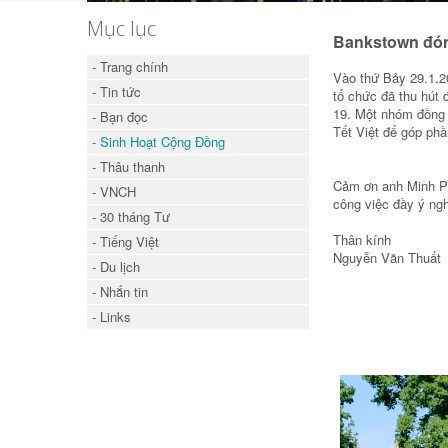
Mục lục
Bankstown đó
- Trang chính
Vào thứ Bảy 29.1.2
- Tin tức
tổ chức đã thu hút 
19. Một nhóm đồng 
- Bạn đọc
Tết Việt để góp phầ
- Sinh Hoạt Cộng Đồng
- Thâu thanh
Cảm ơn anh Minh Ph
- VNCH
công việc đầy ý n
- 30 tháng Tư
Thân kính
- Tiếng Việt
Nguyễn Văn Thuất
- Du lịch
- Nhắn tin
- Links