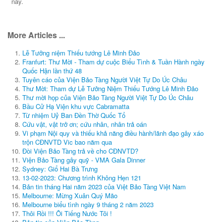
này.
More Articles ...
Lễ Tưởng niệm Thiếu tướng Lê Minh Đảo
Franfurt: Thư Mời - Tham dự cuộc Biểu Tình & Tuần Hành ngày
Quốc Hận lần thứ 48
Tuyên cáo của Viện Bảo Tàng Người Việt Tự Do Úc Châu
Thư Mời: Tham dự Lễ Tưởng Niệm Thiếu Tướng Lê Minh Đảo
Thư mời họp của Viện Bảo Tàng Người Việt Tự Do Úc Châu
Bầu Cử Hạ Viện khu vực Cabramatta
Từ nhiệm Uỷ Ban Đền Thờ Quốc Tổ
Cứu vật, vật trở ơn; cứu nhân, nhân trả oán
Vi phạm Nội quy và thiếu khả năng điều hành/lãnh đạo gây xáo
trộn CĐNVTD Vic bao năm qua
Đòi Viện Bảo Tàng trả về cho CĐNVTD?
Viện Bảo Tàng gây quỹ - VMA Gala Dinner
Sydney: Giổ Hai Bà Trưng
13-02-2023: Chương trình Không Hẹn 121
Bản tin tháng Hai năm 2023 của Việt Bảo Tàng Việt Nam
Melbourne: Mừng Xuân Quý Mão
Melbourne biểu tình ngày 9 tháng 2 năm 2023
Thôi Rồi !!! Ôi Tiếng Nước Tôi !