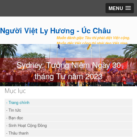
MENU
Người Việt Ly Hương - Úc Châu
Muốn đánh giặc Tàu thì phải diệt Việt cộng.
Muốn diệt Việt cộng thì phải dẹp Việt gian.
Sydney: Tưởng Niệm Ngày 30
tháng Tư năm 2023
Mục lục
- Trang chính
- Tin tức
- Bạn đọc
- Sinh Hoạt Cộng Đồng
- Thâu thanh