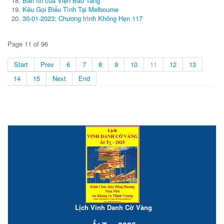
Bản tin của Viện Bảo Tàng
Kêu Gọi Biểu Tình Tại Melbourne
30-01-2023: Chương trình Không Hẹn 117
Page 11 of 96
Start
Prev
6
7
8
9
10
11
12
13
14
15
Next
End
Lịch Vinh Danh Cờ Vàng