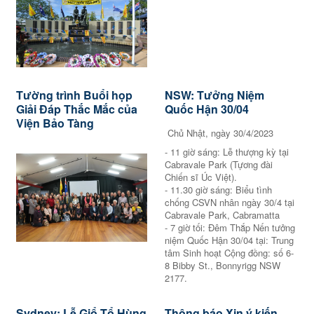
Tường trình Buổi họp
NSW: Tưởng Niệm
Giải Đáp Thắc Mắc của
Quốc Hận 30/04
Viện Bảo Tàng
Chủ Nhật, ngày 30/4/2023
- 11 giờ sáng: Lễ thượng kỳ tại
Cabravale Park (Tựơng đài
Chiến sĩ Úc Việt).
- 11.30 giờ sáng: Biểu tình
chống CSVN nhân ngày 30/4 tại
Cabravale Park, Cabramatta
- 7 giờ tối: Đêm Thắp Nến tưởng
niệm Quốc Hận 30/04 tại: Trung
tâm Sinh hoạt Cộng đồng: số 6-
8 Bibby St., Bonnyrigg NSW
2177.
Sydney: Lễ Giổ Tổ Hùng
Thông báo Xin ý kiến