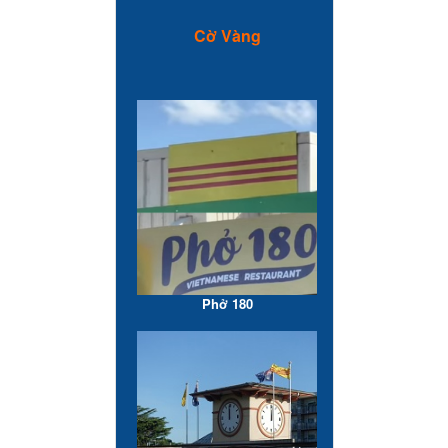
Cờ Vàng
Phở 180