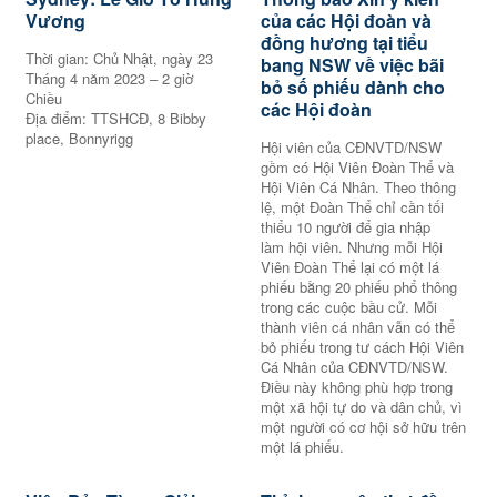
Vương
của các Hội đoàn và
đồng hương tại tiểu
Thời gian: Chủ Nhật, ngày 23
bang NSW về việc bãi
Tháng 4 năm 2023 – 2 giờ
bỏ số phiếu dành cho
Chiều
các Hội đoàn
Địa điểm: TTSHCĐ, 8 Bibby
place, Bonnyrigg
Hội viên của CĐNVTD/NSW
gồm có Hội Viên Đoàn Thể và
Hội Viên Cá Nhân. Theo thông
lệ, một Đoàn Thể chỉ cần tối
thiểu 10 người để gia nhập
làm hội viên. Nhưng mỗi Hội
Viên Đoàn Thể lại có một lá
phiếu bằng 20 phiếu phổ thông
trong các cuộc bầu cử. Mỗi
thành viên cá nhân vẫn có thể
bỏ phiếu trong tư cách Hội Viên
Cá Nhân của CĐNVTD/NSW.
Điều này không phù hợp trong
một xã hội tự do và dân chủ, vì
một người có cơ hội sở hữu trên
một lá phiếu.