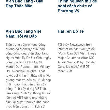
Viện Bảo Tàng - Giải
Thỉnh nguyện thư đề
Đáp Thắc Mắc
nghị cách chức cô
Phượng Vỹ
Viện Bảo Tàng Việt
Hai Tên Đồ Tể
Nam: Hỏi và Đáp
Trân trọng cảm ơn quý đồng
Tôi thấy Newsweek trên
hương đã tham dự buổi họp
internet bài viết với tựa đề
cộng đồng của Viện Bảo Tàng
“Putin Can Still Visit These
Người Việt Tự Do Úc Châu ngày
Major Countries After ICC
hôm qua tại Hội trường St
Arrest Warrant” by Brendan
Martin De Porres – 158 Military
Cole, lúc 9:03AM EDT
Rd, Avondale Heights. Thật
Mar/18/23.
tuyệt vời khi nhìn thấy rất nhiều
gương mặt trẻ đến dự. Buổi họp
nhằm cập nhật tiến triển của
công trình xây dựng VBT và
làm sáng tỏ những thông tin sai
lệch về VBT cũng như khẳng
định lại quyết tâm và khả năng
thực hiện công trình lịch sử